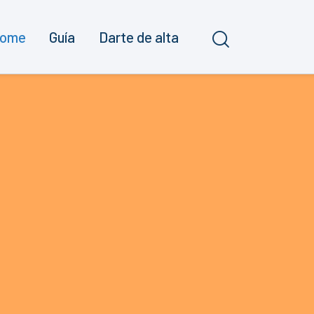
ome
Guía
Darte de alta