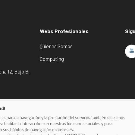
Webs Profesionales
Síg
Quienes Somos
Computing
na 12, Bajo B,
ad!
as para la navegación y la prestación del servicio. También utilizamos
ivacidad
Política de cookie
 facilitar la interacción con nuestras funciones sociales y para
on sus hábitos de navegación e intereses.