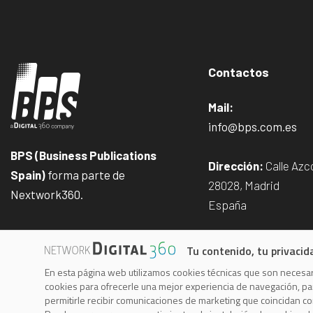
Contactos
Mail:
info@bps.com.es
BPS (Business Publications
Dirección:
Calle Azco
Spain)
forma parte de
28028, Madrid
Nextwork360.
España
Tu contenido, tu privacid
En esta página web utilizamos cookies técnicas que son necesari
Aviso Legal
Política de pr
cookies para ofrecerle una mejor experiencia de navegación, para
permitirle recibir comunicaciones de marketing que coincidan c