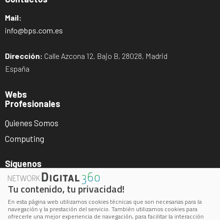
Mail:
info@bps.com.es
Dirección:
Calle Azcona 12, Bajo B, 28028, Madrid
España
Webs
Profesionales
Quienes Somos
Computing
Síguenos
Tu contenido, tu privacidad!
En esta página web utilizamos cookies técnicas que son necesarias para la
navegación y la prestación del servicio. También utilizamos cookies para
ofrecerle una mejor experiencia de navegación, para facilitar la interacción