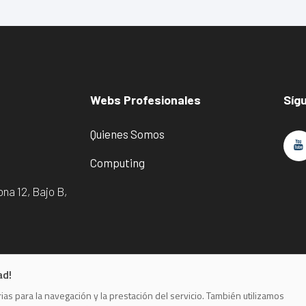
Webs Profesionales
Síg
Quienes Somos
Computing
na 12, Bajo B,
ad!
as para la navegación y la prestación del servicio. También utilizamos