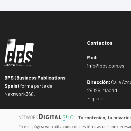
Contactos
Mail:
info@bps.com.es
BPS (Business Publications
Dirección:
Calle Azco
Spain)
forma parte de
28028, Madrid
Nextwork360.
España
Tu contenido, tu privacid
En esta página web utilizamos cookies técnicas que son necesari