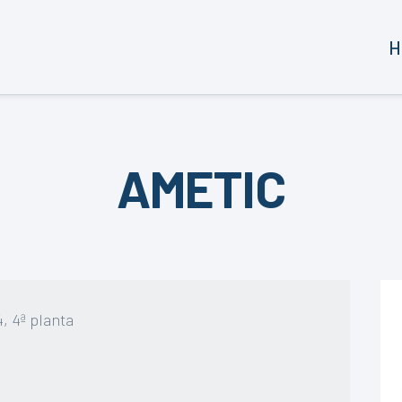
H
AMETIC
4, 4ª planta