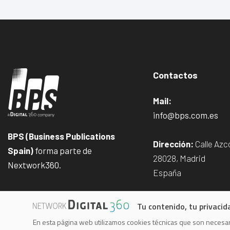
Contactos
Mail:
info@bps.com.es
BPS (Business Publications
Dirección:
Calle Azco
Spain)
forma parte de
28028, Madrid
Nextwork360.
España
Tu contenido, tu privacid
En esta página web utilizamos cookies técnicas que son necesari