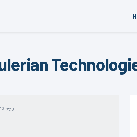
H
ulerian Technologi
4º izda