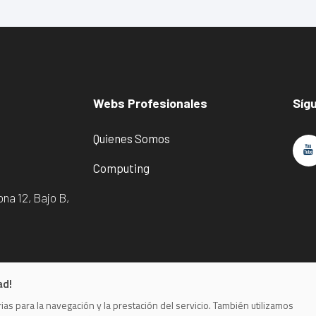
Webs Profesionales
Síg
Quienes Somos
Computing
na 12, Bajo B,
ad!
as para la navegación y la prestación del servicio. También utilizamos