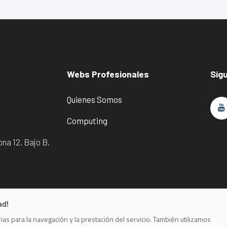
Webs Profesionales
Síg
Quienes Somos
Computing
na 12, Bajo B,
ad!
as para la navegación y la prestación del servicio. También utilizamos