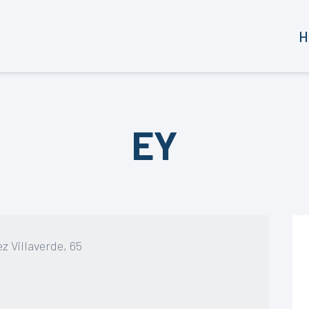
H
EY
z Villaverde, 65