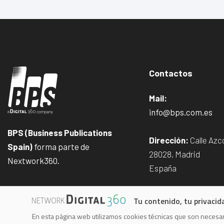
Contactos
Mail:
info@bps.com.es
BPS (Business Publications
Dirección:
Calle Azco
Spain)
forma parte de
28028, Madrid
Nextwork360.
España
Tu contenido, tu privacid
En esta página web utilizamos cookies técnicas que son necesari