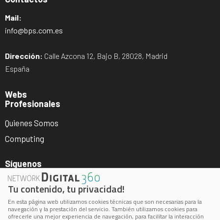
Mail:
info@bps.com.es
Dirección:
Calle Azcona 12, Bajo B, 28028, Madrid
España
Webs
Profesionales
Quienes Somos
Computing
Síguenos
Tu contenido, tu privacidad!
En esta página web utilizamos cookies técnicas que son necesarias para la
navegación y la prestación del servicio. También utilizamos cookies para
ofrecerle una mejor experiencia de navegación, para facilitar la interacción