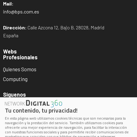
Mail:
info@bps.com.es
Dirección:
Calle Azcona 12, Bajo B, 28028, Madrid
España
Webs
Profesionales
Quienes Somos
Computing
Síguenos
Tu contenido, tu privacidad!
En esta página web utilizamos cookies técnicas que son necesarias para la
navegación y la prestación del servicio. También utilizamos cookies para
ofrecerle una mejor experiencia de navegación, para facilitar la interacción
con nuestras funciones sociales y para permitirle recibir comunicaciones de
marketing que coincidan con sus hábitos de navegación e intereses.