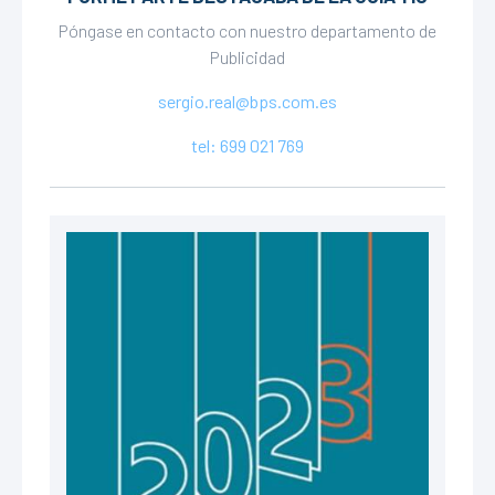
Póngase en contacto con nuestro departamento de
Publicidad
sergio.real@bps.com.es
tel: 699 021 769