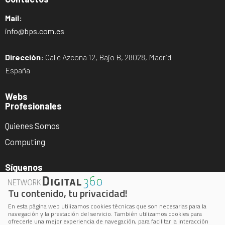
Mail:
info@bps.com.es
Dirección:
Calle Azcona 12, Bajo B, 28028, Madrid
España
Webs
Profesionales
Quienes Somos
Computing
Síguenos
Tu contenido, tu privacidad!
En esta página web utilizamos cookies técnicas que son necesarias para la
navegación y la prestación del servicio. También utilizamos cookies para
ofrecerle una mejor experiencia de navegación, para facilitar la interacción