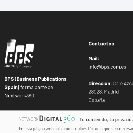
Contactos
Mail:
info@bps.com.es
BPS (Business Publications
Dirección:
Calle Azco
Spain)
forma parte de
28028, Madrid
Nextwork360.
España
Tu contenido, tu privacid
En esta página web utilizamos cookies técnicas que son necesari