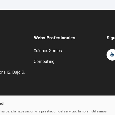
Webs Profesionales
Síg
Quienes Somos
Computing
na 12, Bajo B,
ad!
as para la navegación y la prestación del servicio. También utilizamos