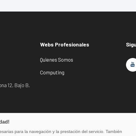
Webs Profesionales
Síg
Quienes Somos
Computing
na 12, Bajo B,
idad!
sarias para la navegación y la prestación del servicio. También