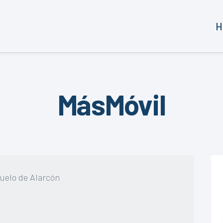
H
MásMóvil
zuelo de Alarcón