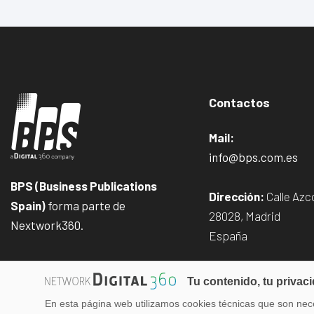
Contactos
Mail:
info@bps.com.es
BPS (Business Publications
Dirección:
Calle Azco
Spain)
forma parte de
28028, Madrid
Nextwork360.
España
Tu contenido, tu privac
En esta página web utilizamos cookies técnicas que son nece