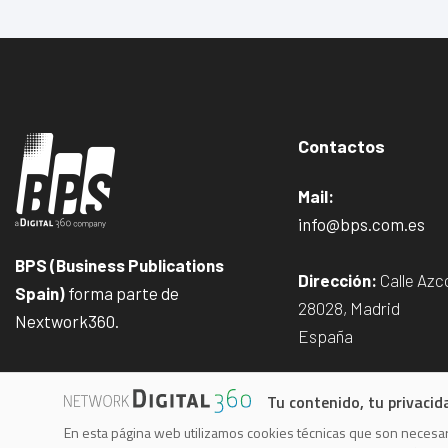
Contactos
Mail:
info@bps.com.es
BPS (Business Publications
Dirección:
Calle Azco
Spain)
forma parte de
28028, Madrid
Nextwork360.
España
Tu contenido, tu privacid
En esta página web utilizamos cookies técnicas que son necesari