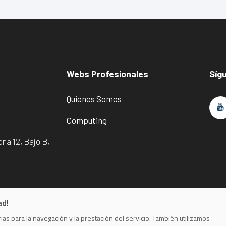
Webs Profesionales
Síg
Quienes Somos
Computing
na 12, Bajo B,
ad!
as para la navegación y la prestación del servicio. También utilizamos