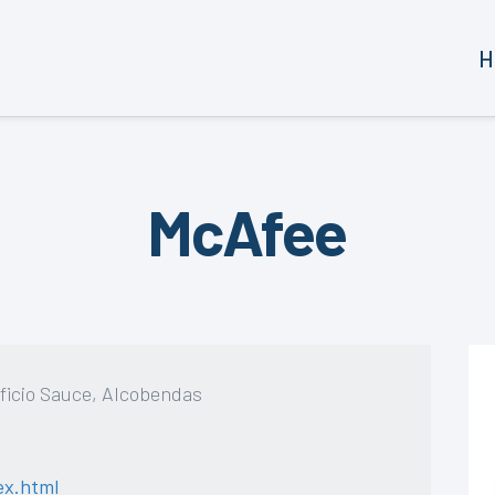
H
McAfee
ificio Sauce, Alcobendas
ex.html