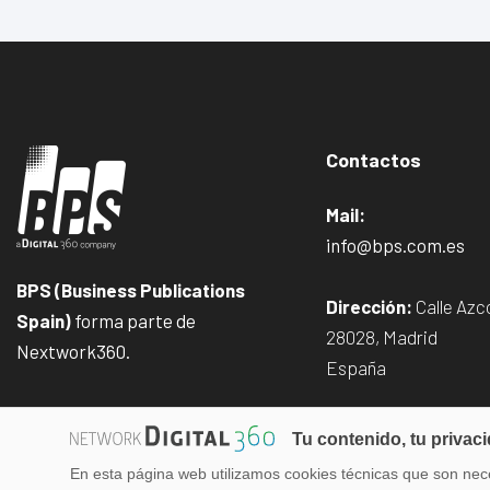
Contactos
Mail:
info@bps.com.es
BPS (Business Publications
Dirección:
Calle Azco
Spain)
forma parte de
28028, Madrid
Nextwork360.
España
Tu contenido, tu privac
En esta página web utilizamos cookies técnicas que son nece