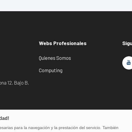
Webs Profesionales
Síg
Quienes Somos
Computing
na 12, Bajo B,
idad!
sarias para la navegación y la prestación del servicio. También