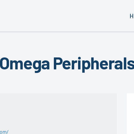
H
Omega Peripheral
com/