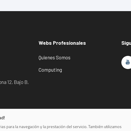
Webs Profesionales
Síg
Quienes Somos
Computing
na 12, Bajo B,
ad!
as para la navegación y la prestación del servicio. También utilizamos