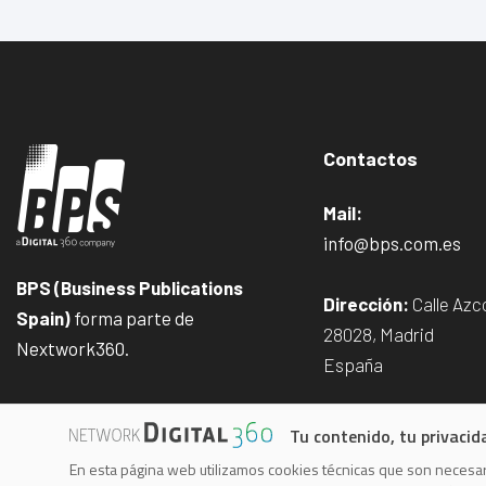
Contactos
Mail:
info@bps.com.es
BPS (Business Publications
Dirección:
Calle Azco
Spain)
forma parte de
28028, Madrid
Nextwork360.
España
Tu contenido, tu privacid
En esta página web utilizamos cookies técnicas que son necesari