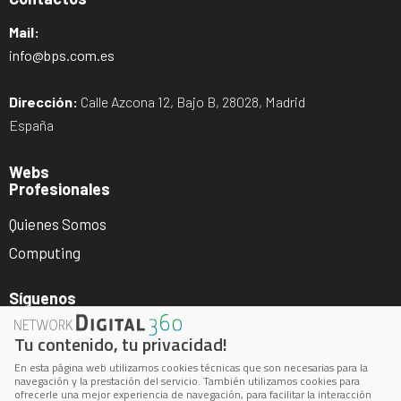
Mail:
info@bps.com.es
Dirección:
Calle Azcona 12, Bajo B, 28028, Madrid
España
Webs
Profesionales
Quienes Somos
Computing
Síguenos
Tu contenido, tu privacidad!
En esta página web utilizamos cookies técnicas que son necesarias para la
navegación y la prestación del servicio. También utilizamos cookies para
ofrecerle una mejor experiencia de navegación, para facilitar la interacción