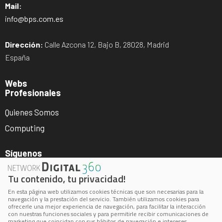
Mail:
info@bps.com.es
Dirección:
Calle Azcona 12, Bajo B, 28028, Madrid
España
Webs
Profesionales
Quienes Somos
Computing
Síguenos
Tu contenido, tu privacidad!
En esta página web utilizamos cookies técnicas que son necesarias para la
navegación y la prestación del servicio. También utilizamos cookies para
ofrecerle una mejor experiencia de navegación, para facilitar la interacción
con nuestras funciones sociales y para permitirle recibir comunicaciones de
marketing que coincidan con sus hábitos de navegación e intereses.