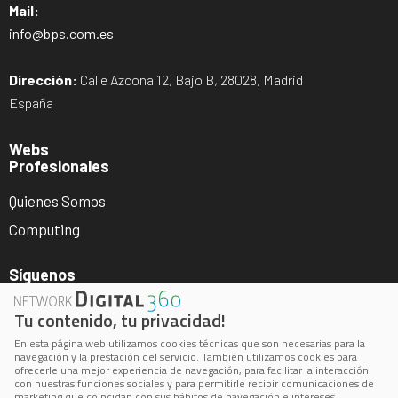
Mail:
info@bps.com.es
Dirección:
Calle Azcona 12, Bajo B, 28028, Madrid
España
Webs
Profesionales
Quienes Somos
Computing
Síguenos
Tu contenido, tu privacidad!
En esta página web utilizamos cookies técnicas que son necesarias para la
navegación y la prestación del servicio. También utilizamos cookies para
ofrecerle una mejor experiencia de navegación, para facilitar la interacción
con nuestras funciones sociales y para permitirle recibir comunicaciones de
marketing que coincidan con sus hábitos de navegación e intereses.