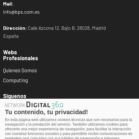
Mail:
info@bps.com.es
Dirección:
Calle Azcona 12, Bajo B, 28028, Madrid
España
Webs
Profesionales
Quienes Somos
Computing
Síguenos
Tu contenido, tu privacidad!
En esta página web utilizamos cookies técnicas que son necesarias para la
navegación y la prestación del servicio. También utilizamos cookies para
ofrecerle una mejor experiencia de navegación, para facilitar la interacción
con nuestras funciones sociales y para permitirle recibir comunicaciones de
marketing que coincidan con sus hábitos de navegación e intereses.