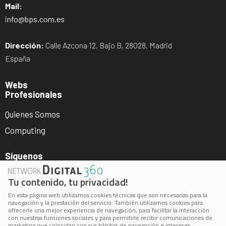
Mail:
info@bps.com.es
Dirección:
Calle Azcona 12, Bajo B, 28028, Madrid
España
Webs
Profesionales
Quienes Somos
Computing
Síguenos
Tu contenido, tu privacidad!
En esta página web utilizamos cookies técnicas que son necesarias para la
navegación y la prestación del servicio. También utilizamos cookies para
ofrecerle una mejor experiencia de navegación, para facilitar la interacción
con nuestras funciones sociales y para permitirle recibir comunicaciones de
marketing que coincidan con sus hábitos de navegación e intereses.